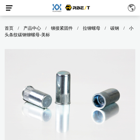
首页
/
产品中心
/
铆接紧固件
/
拉铆螺母
/
碳钢
/
小
头条纹碳钢铆螺母-美标