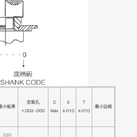
安装孔
C
E
T
最小板厚
最小边框
+.003 -.000
Max
±.010
±.010
.030