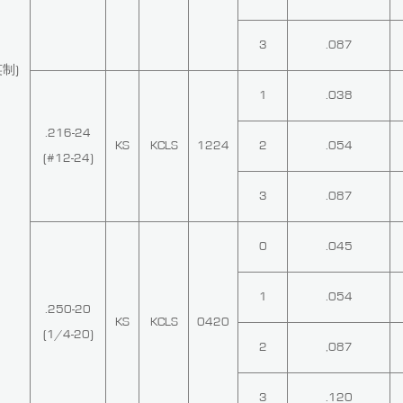
3
.087
英制)
1
.038
.216-24
KS
KCLS
1224
2
.054
(#12-24)
3
.087
0
.045
1
.054
.250-20
KS
KCLS
0420
(1/4-20)
2
,087
3
.120