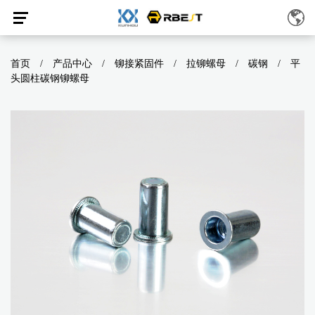
首页
/
产品中心
/
铆接紧固件
/
拉铆螺母
/
碳钢
/
平
头圆柱碳钢铆螺母