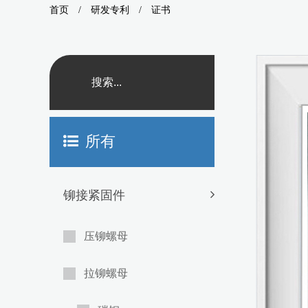
首页
/
研发专利
/
证书
所有
铆接紧固件
压铆螺母
拉铆螺母